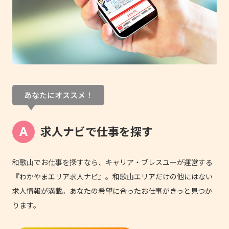
強み
会社概要
あなたにオススメ！
お知らせ
求人ナビで仕事を探す
コンプライアンス基本方針
個人情報の取扱について
和歌山でお仕事を探すなら、キャリア・ブレスユーが運営する
個人情報保護方針
『わかやまエリア求人ナビ』。和歌山エリアだけの他にはない
求人情報が満載。あなたの希望に合ったお仕事がきっと見つか
反社会的勢力排除方針
ります。
派遣事業者行動指針