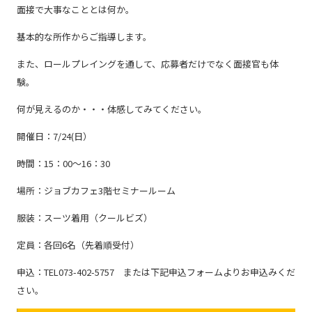
面接で大事なこととは何か。
強み
基本的な所作からご指導します。
また、ロールプレイングを通して、応募者だけでなく面接官も体
験。
会社概要
何が見えるのか・・・体感してみてください。
お知らせ
開催日：7/24(日）
時間：15：00～16：30
コンプライアンス基本方針
場所：ジョブカフェ3階セミナールーム
個人情報の取扱について
服装：スーツ着用（クールビズ）
個人情報保護方針
定員：各回6名（先着順受付）
反社会的勢力排除方針
申込：TEL073-402-5757 または下記申込フォームよりお申込みくだ
派遣事業者行動指針
さい。