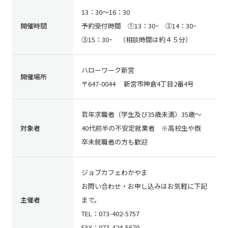
13：30～16：30
開催時間
予約受付時間 ①13：30~ ②14：30~
③15：30~ （相談時間は約４５分）
ハローワーク新宮
開催場所
〒647-0044 新宮市神倉4丁目2番4号
若年求職者（学生及び35歳未満）35歳～
対象者
40代前半の不安定就業者 ※高校生や既
卒未就職者の方も歓迎
ジョブカフェわかやま
お問い合わせ・お申し込みはお気軽に下記
主催者
まで。
TEL：073-402-5757
FAX：073-424-5670