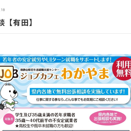
.18
談【有田】