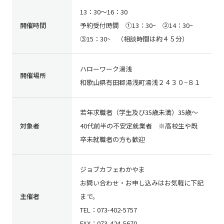
13：30～16：30
開催時間
予約受付時間 ①13：30~ ②14：30~
③15：30~ （相談時間は約４５分）
ハローワーク湯浅
開催場所
和歌山県有田郡湯浅町湯浅２４３０−８１
若年求職者（学生及び35歳未満）35歳～
対象者
40代前半の不安定就業者 ※高校生や既
卒未就職者の方も歓迎
ジョブカフェわかやま
お問い合わせ・お申し込みはお気軽に下記
主催者
まで。
TEL：073-402-5757
FAX：073-424-5670