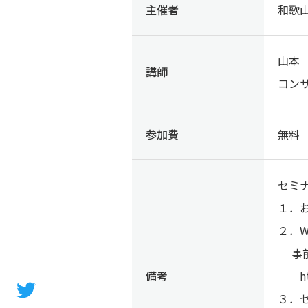
主催者
和歌
山本
講師
コン
参加費
無料
セミ
１．
２．W
事前
備考
http
３．