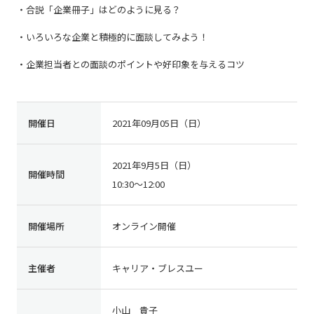
・合説「企業冊子」はどのように見る？
強み
・いろいろな企業と積極的に面談してみよう！
・企業担当者との面談のポイントや好印象を与えるコツ
会社概要
開催日
2021年09月05日（日）
お知らせ
2021年9月5日（日）
開催時間
10:30～12:00
コンプライアンス基本方針
個人情報の取扱について
開催場所
オンライン開催
個人情報保護方針
反社会的勢力排除方針
主催者
キャリア・ブレスユー
派遣事業者行動指針
小山 貴子