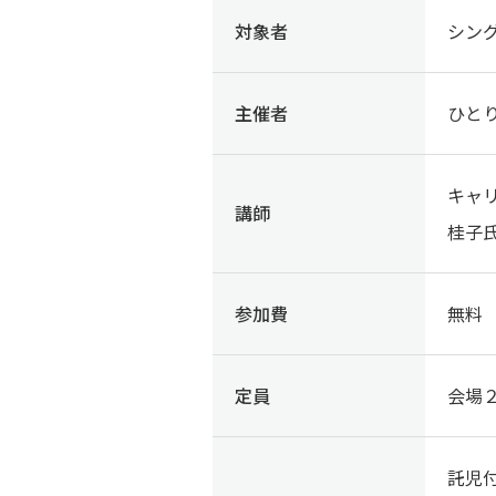
対象者
シン
主催者
ひと
キャ
講師
桂子
参加費
無料
定員
会場
託児