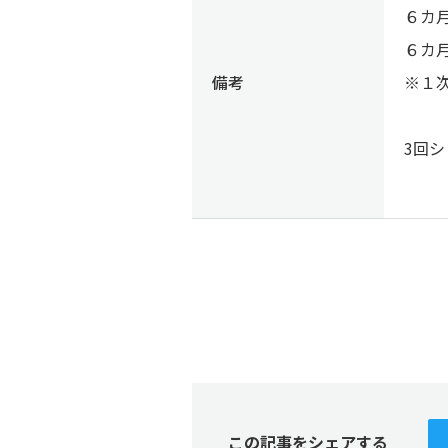
６カ
６カ
備考
※１
3回
この記事をシェアする