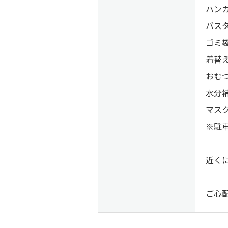
ハンカ
バスタ
ゴミ袋
着替え
おむ
水分
マスク
※駐
近く
ご心