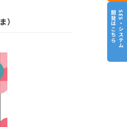
開発はこちら
SES・システム
やま）