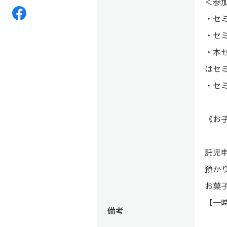
＜参
・セ
・セ
・本
はセ
・セ
《お
託児申
預か
お菓
【一
備考