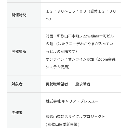
１３：３０～１５：００（受付１３：００
開催時間
～）
対面：和歌山市本町1-22 wajima本町ビル
６階 （はたらコーデわかやまが入ってい
開催場所
るビルの６階です）
オンライン：オンライン参加（Zoom会議
システム使用）
対象者
再就職希望者・一般求職者
株式会社 キャリア・ブレスユー
主催者
和歌山県就活サイクルプロジェクト
( 和歌山県委託事業 )