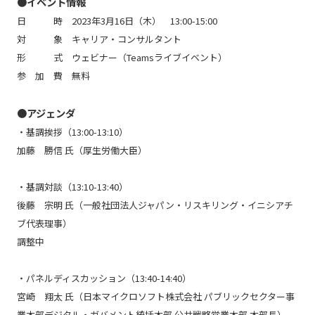
●イベント情報
日 時 2023年3月16日（木） 13:00-15:00
対 象 キャリア・コンサルタント
形 式 ウェビナー（Teamsライブイベント）
参 加 費 無料
●アジェンダ
・基調挨拶（13:00-13:10）
加藤 勝信 氏（厚生労働大臣）
・基調対談（13:10-13:40）
後藤 宗明 氏（一般社団法人ジャパン・リスキリング・イニシアチ
ブ代表理事）
調整中
・パネルディスカッション（13:40-14:40）
宮崎 翔太 氏（日本マイクロソフト株式会社 パブリックセクター事
業本部デジタル・ガバメント統括本部 公共戦略営業本部 本部長）