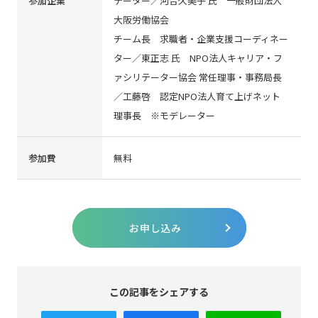
参加企業
テーター／河合久美子 氏 一般財団法人
大阪労働協会
チーム長 求職者・企業支援コーディネー
ター／東正志 氏 NPO法人キャリア・フ
ァシリテーター協会 常任理事・事務局長
／工藤啓 認定NPO法人育て上げネット
理事長 ※モデレーター
参加費
無料
お申し込み
この記事をシェアする