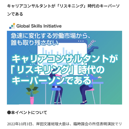
キャリアコンサルタントが「リスキニング」時代のキーパーソ
ンである
強み
会社概要
お知らせ
コンプライアンス基本方針
個人情報の取扱について
個人情報保護方針
反社会的勢力排除方針
●本イベントについて
派遣事業者行動指針
2022年10月3日、岸田文雄総理大臣は、臨時国会の所信表明演説でリ