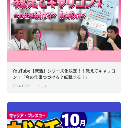
強み
会社概要
お知らせ
YouTube【就活】シリーズ化決定！！教えてキャリコ
ン！「今の仕事つづける？転職する？」
コンプライアンス基本方針
コラム
2024.10.02
個人情報の取扱について
個人情報保護方針
反社会的勢力排除方針
派遣事業者行動指針