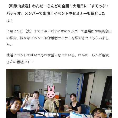
【和歌山放送】わんだーらんどの全回！火曜日に「すてっぷ・
パティオ」メンバーで出演！イベントやセミナーも紹介した
強み
よ！
７月２９日（火）すてっぷ・パティオのメンバーで居場所や相談窓口
会社概要
の紹介、様々なイベントや保護者セミナーを紹介させてもらいまし
た。
お知らせ
就活イベントではいつもお世話になっている、わんだーらんど谷坂
さんの番組です！
コンプライアンス基本方針
個人情報の取扱について
個人情報保護方針
反社会的勢力排除方針
派遣事業者行動指針