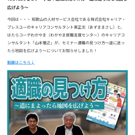
広げよう～
強み
今回は・・・ 和歌山の人材サービス会社である株式会社キャリア・
ブレスユーのキャリアコンサルタント東正志（あずままさし）と、
はたらコーデわかやま（わかやま就職支援センター）のキャリアコ
会社概要
ンサルタント「山本雅之」が、セミナー適職の見つけ方～道に迷っ
たら地図を広げよう～についてお知らせしました！
お知らせ
動画はこちら↓
コンプライアンス基本方針
個人情報の取扱について
個人情報保護方針
反社会的勢力排除方針
派遣事業者行動指針